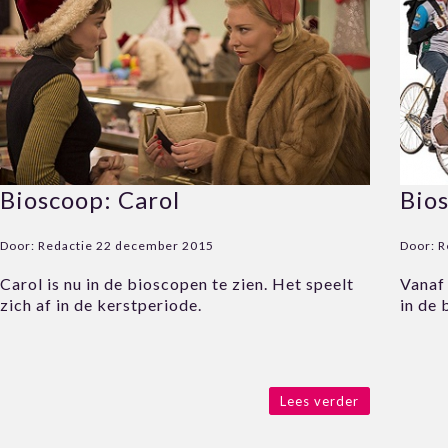
Bioscoop: Carol
Bio
Door:
Redactie
22 december 2015
Door:
R
Carol is nu in de bioscopen te zien. Het speelt
Vanaf
zich af in de kerstperiode.
in de 
Lees verder