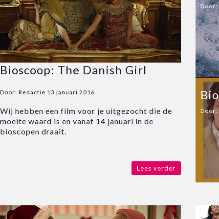
Door:
Bioscoop: The Danish Girl
Bio
Door:
Redactie
13 januari 2016
Wij hebben een film voor je uitgezocht die de
Door:
moeite waard is en vanaf 14 januari in de
bioscopen draait.
Lees verder