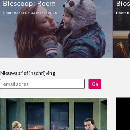
Bioscoop: Room
Bios
Door:
Redactie
03 maart 2016
Door:
R
Nieuwsbrief inschrijving