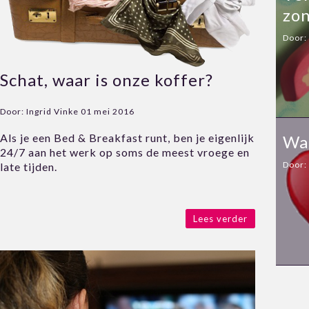
zo
Door:
Schat, waar is onze koffer?
Door:
Ingrid Vinke
01 mei 2016
Als je een Bed & Breakfast runt, ben je eigenlijk
Waa
24/7 aan het werk op soms de meest vroege en
Door:
late tijden.
Lees verder