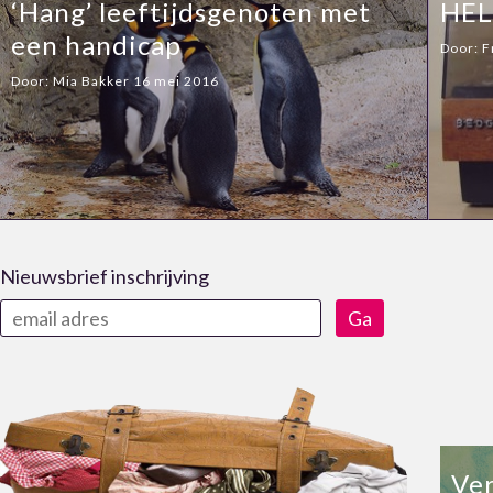
‘Hang’ leeftijdsgenoten met
HELP
een handicap
Door:
F
Door:
Mia Bakker
16 mei 2016
Nieuwsbrief inschrijving
Ve