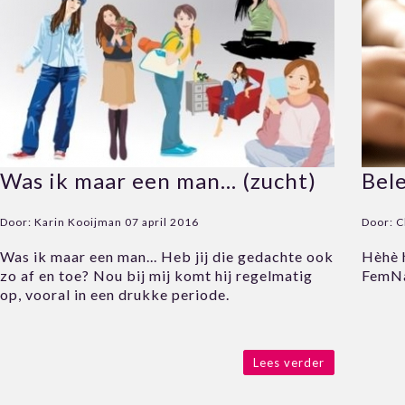
Was ik maar een man… (zucht)
Bel
Door:
Karin Kooijman
07 april 2016
Door:
C
Was ik maar een man... Heb jij die gedachte ook
Hèhè h
zo af en toe? Nou bij mij komt hij regelmatig
FemNa
op, vooral in een drukke periode.
Lees verder