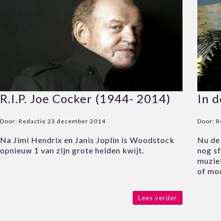
R.I.P. Joe Cocker (1944- 2014)
In 
Door:
Redactie
23 december 2014
Door:
R
Na Jimi Hendrix en Janis Joplin is Woodstock
Nu de 
opnieuw 1 van zijn grote helden kwijt.
nog s
muziek
of mod
Lees verder