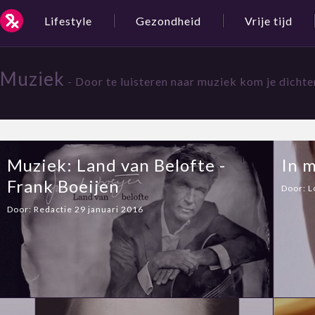
Lifestyle
Gezondheid
Vrije tijd
Muziek
- Door te luisteren naar muziek kom je dichter
Muziek: Land van Belofte -
In 
Frank Boeijen
Door:
L
Door:
Redactie
29 januari 2016