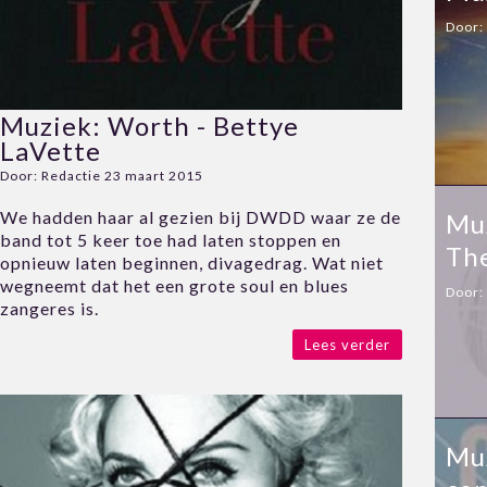
Door:
Muziek: Worth - Bettye
LaVette
Door:
Redactie
23 maart 2015
We hadden haar al gezien bij DWDD waar ze de
Muz
band tot 5 keer toe had laten stoppen en
Th
opnieuw laten beginnen, divagedrag. Wat niet
wegneemt dat het een grote soul en blues
Door:
zangeres is.
Lees verder
Muz